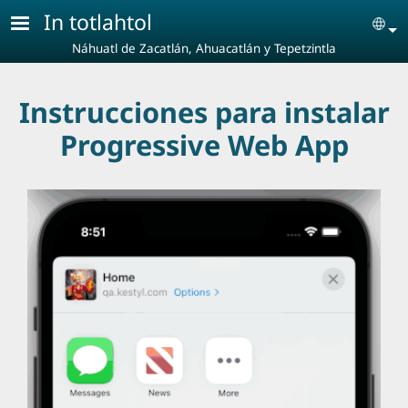
Pasar al contenido principal
In totlahtol
Se
Náhuatl de Zacatlán, Ahuacatlán y Tepetzintla
Instrucciones para instalar
Progressive Web App