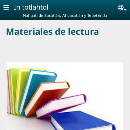
Pasar al contenido principal
In totlahtol
Se
Náhuatl de Zacatlán, Ahuacatlán y Tepetzintla
Materiales de lectura