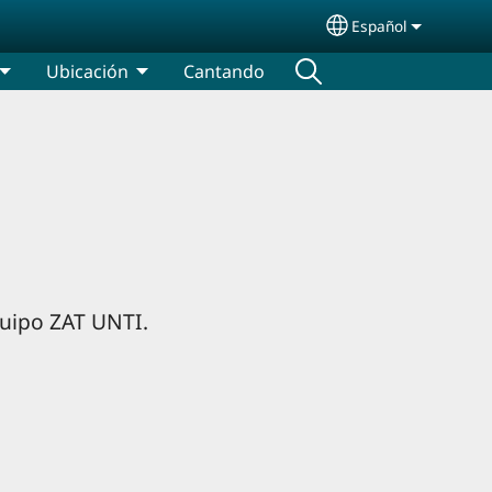
Español
Select your lang
Ubicación
Cantando
quipo ZAT UNTI.