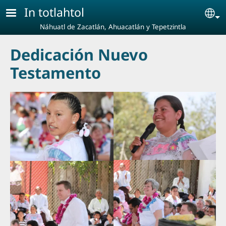
Pasar al contenido principal
In totlahtol
Se
Náhuatl de Zacatlán, Ahuacatlán y Tepetzintla
Dedicación Nuevo
Testamento