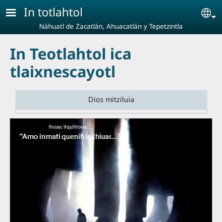
Pasar al contenido principal
In totlahtol
Se
Náhuatl de Zacatlán, Ahuacatlán y Tepetzintla
In Teotlahtol ica
tlaixnescayotl
Dios mitziluia