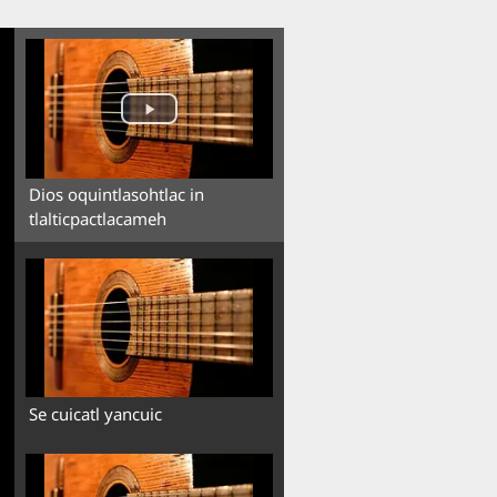
Dios oquintlasohtlac in
tlalticpactlacameh
Se cuicatl yancuic