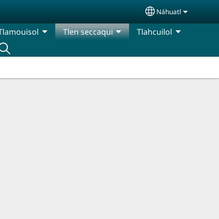
Náhuatl
Select your lang
Tlamouisol
Tlen seccaqui
Tlahcuilol