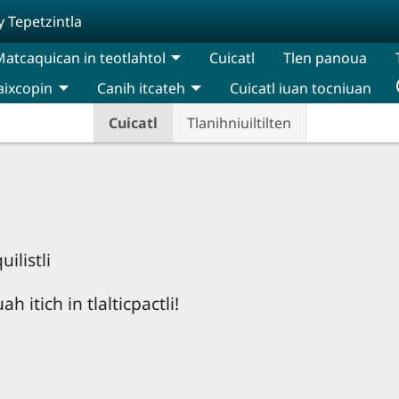
y Tepetzintla
atcaquican in teotlahtol
Cuicatl
Tlen panoua
aixcopin
Canih itcateh
Cuicatl iuan tocniuan
Cuicatl
Tlanihniuiltilten
ilistli
itich in tlalticpactli!