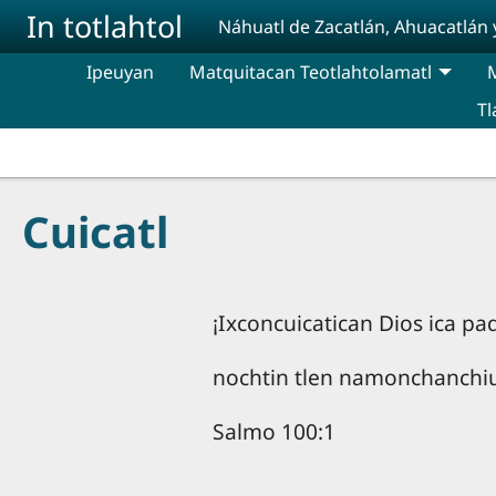
Pasar al contenido principal
In totlahtol
Náhuatl de Zacatlán, Ahuacatlán 
Ipeuyan
Matquitacan Teotlahtolamatl
M
Tl
Cuicatl
¡Ixconcuicatican Dios ica paqu
nochtin tlen namonchanchiuah 
Salmo 100:1