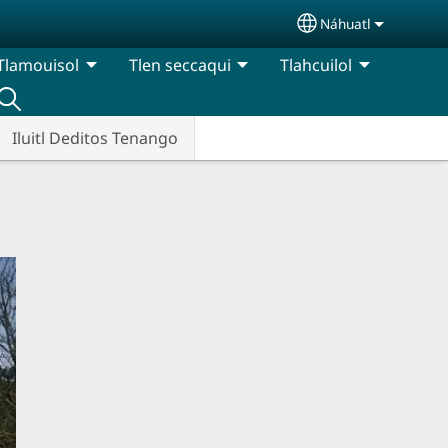
Náhuatl
Select your lang
Tlamouisol
Tlen seccaqui
Tlahcuilol
Iluitl Deditos Tenango