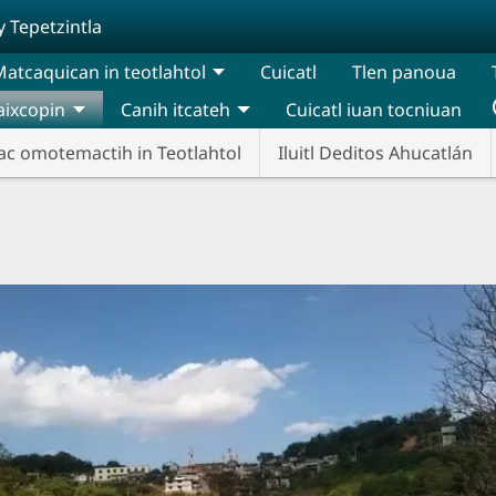
y Tepetzintla
atcaquican in teotlahtol
Cuicatl
Tlen panoua
aixcopin
Canih itcateh
Cuicatl iuan tocniuan
ac omotemactih in Teotlahtol
Iluitl Deditos Ahucatlán