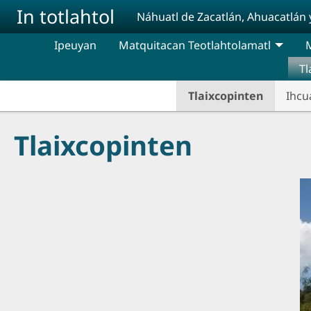
Pasar al contenido principal
In totlahtol
Náhuatl de Zacatlán, Ahuacatlán 
Ipeuyan
Matquitacan Teotlahtolamatl
M
Tl
Tlaixcopinten
Ihcu
Tlaixcopinten