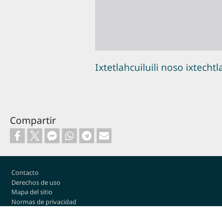
Ixtetlahcuiluili noso ixtechtl
Compartir
Footer
Contacto
Derechos de uso
Mapa del sitio
Normas de privacidad
Configuración de cookies
Iniciar sesión