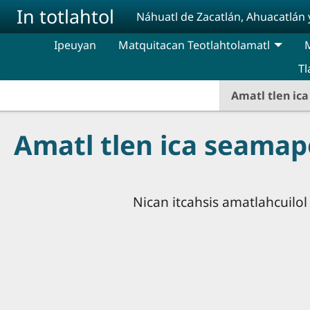
Pasar al contenido principal
In totlahtol
Náhuatl de Zacatlán, Ahuacatlán 
Ipeuyan
Matquitacan Teotlahtolamatl
M
Tl
Amatl tlen ic
Amatl tlen ica seama
Nican itcahsis amatlahcuilol