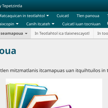
y Tepetzintla
atcaquican in teotlahtol
Cuicatl
Tlen panoua
aixcopin
Canih itcateh
Cuicatl iuan tocniuan
a seamapoua
In Teotlahtol ica tlaixnescayotl
In to
poua
 tlen mitzmatlanis itcamapuas uan itquihtuilos in 