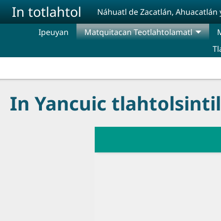
Pasar al contenido principal
In totlahtol
Náhuatl de Zacatlán, Ahuacatlán 
Ipeuyan
Matquitacan Teotlahtolamatl
M
Tl
In Yancuic tlahtolsintil