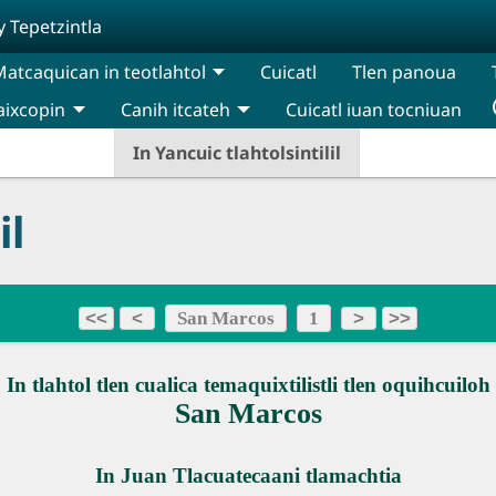
y Tepetzintla
atcaquican in teotlahtol
Cuicatl
Tlen panoua
aixcopin
Canih itcateh
Cuicatl iuan tocniuan
In Yancuic tlahtolsintilil
il