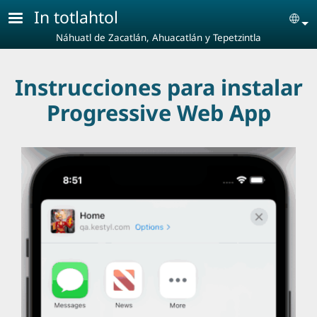
Pasar al contenido principal
In totlahtol
Se
Náhuatl de Zacatlán, Ahuacatlán y Tepetzintla
Instrucciones para instalar
Progressive Web App