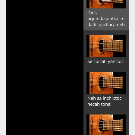
Dios
oquintlasohtlac in
tlalticpactlacameh
Se cuicatl yancuic
Neh sa inchixtoc
necah tonal