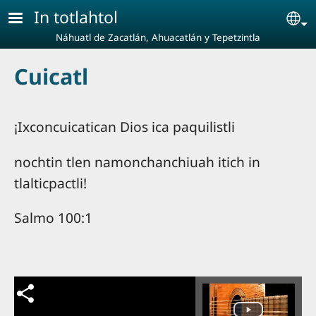
Pasar al contenido principal
In totlahtol
Se
Náhuatl de Zacatlán, Ahuacatlán y Tepetzintla
Cuicatl
¡Ixconcuicatican Dios ica paquilistli
nochtin tlen namonchanchiuah itich in
tlalticpactli!
Salmo 100:1