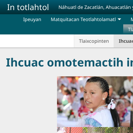
Pasar al contenido principal
In totlahtol
Náhuatl de Zacatlán, Ahuacatlán 
Ipeuyan
Matquitacan Teotlahtolamatl
M
Tl
Tlaixcopinten
Ihcua
Ihcuac omotemactih in