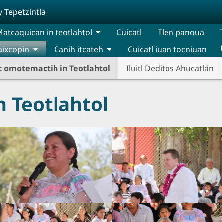
y Tepetzintla
atcaquican in teotlahtol
Cuicatl
Tlen panoua
aixcopin
Canih itcateh
Cuicatl iuan tocniuan
c omotemactih in Teotlahtol
Iluitl Deditos Ahucatlán
 Teotlahtol