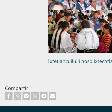
Ixtetlahcuiluili noso ixtechtl
Compartir
Footer