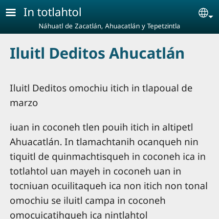
Pasar al contenido principal
In totlahtol
Se
Náhuatl de Zacatlán, Ahuacatlán y Tepetzintla
Iluitl Deditos Ahucatlán
Iluitl Deditos omochiu itich in tlapoual de
marzo
iuan in coconeh tlen pouih itich in altipetl
Ahuacatlán. In tlamachtanih ocanqueh nin
tiquitl de quinmachtisqueh in coconeh ica in
totlahtol uan mayeh in coconeh uan in
tocniuan ocuilitaqueh ica non itich non tonal
omochiu se iluitl campa in coconeh
omocuicatihqueh ica nintlahtol