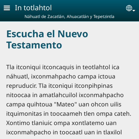
Pasar al contenido principal
In totlahtol
Se
Náhuatl de Zacatlán, Ahuacatlán y Tepetzintla
Escucha el Nuevo
Testamento
Tla itconiqui itconcaquis in teotlahtol ica
náhuatl, ixconmahpacho campa ictoua
repruducir. Tla itconiqui itconpihpinas
nitoocaa in amatlahcuilol ixconmahpacho
campa quihtoua "Mateo" uan ohcon uilis
itquimonitas in toocaameh tlen ompa cateh.
Xontimo tlaniuic ompa xontlatemo uan
ixconmahpacho in toocaatl uan in tlaxilol